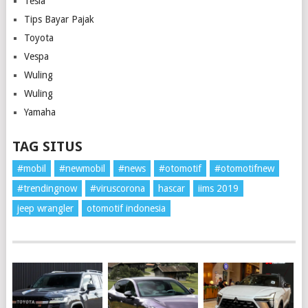
Tesla
Tips Bayar Pajak
Toyota
Vespa
Wuling
Wuling
Yamaha
TAG SITUS
#mobil
#newmobil
#news
#otomotif
#otomotifnew
#trendingnow
#viruscorona
hascar
iims 2019
jeep wrangler
otomotif indonesia