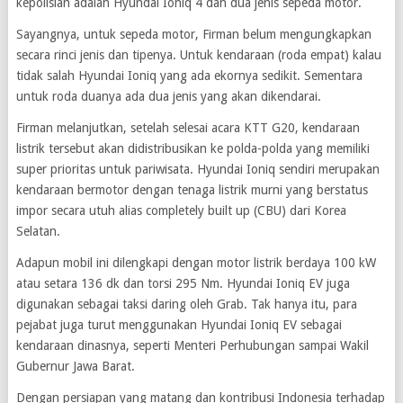
kepolisian adalah Hyundai Ioniq 4 dan dua jenis sepeda motor.
Sayangnya, untuk sepeda motor, Firman belum mengungkapkan
secara rinci jenis dan tipenya. Untuk kendaraan (roda empat) kalau
tidak salah Hyundai Ioniq yang ada ekornya sedikit. Sementara
untuk roda duanya ada dua jenis yang akan dikendarai.
Firman melanjutkan, setelah selesai acara KTT G20, kendaraan
listrik tersebut akan didistribusikan ke polda-polda yang memiliki
super prioritas untuk pariwisata. Hyundai Ioniq sendiri merupakan
kendaraan bermotor dengan tenaga listrik murni yang berstatus
impor secara utuh alias completely built up (CBU) dari Korea
Selatan.
Adapun mobil ini dilengkapi dengan motor listrik berdaya 100 kW
atau setara 136 dk dan torsi 295 Nm. Hyundai Ioniq EV juga
digunakan sebagai taksi daring oleh Grab. Tak hanya itu, para
pejabat juga turut menggunakan Hyundai Ioniq EV sebagai
kendaraan dinasnya, seperti Menteri Perhubungan sampai Wakil
Gubernur Jawa Barat.
Dengan persiapan yang matang dan kontribusi Indonesia terhadap