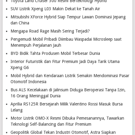
Toyota Land Cruiser 300 Resmi Berteknologi Hybrid
SUV Listrik Xpeng L03 Makin Dekat ke Tanah Air
Mitsubishi XForce Hybrid Siap Tempur Lawan Dominasi Jepang
dan China
Mengapa Road Rage Masih Sering Terjadi?
Pengemudi Mobil Pribadi Diimbau Waspadai Microsleep saat
Menempuh Perjalanan Jauh
BYD Bidik Tahta Produsen Mobil Terbesar Dunia
Interior Futuristik dan Fitur Premium Jadi Daya Tarik Utama
Xpeng G6
Mobil Hybrid dan Kendaraan Listrik Semakin Mendominasi Pasar
Otomotif Indonesia
Bus ALS Kecelakaan di Jalinsum Diduga Beroperasi Tanpa Izin,
16 Orang Meninggal Dunia
Aprilia RS125R Bersejarah Milik Valentino Rossi Masuk Bursa
Lelang
Motor Listrik OMO-X Resmi Dibuka Pemesanannya, Tawarkan
Teknologi Self-Balancing dan Fitur Premium
Geopolitik Global Tekan Industri Otomotif, Astra Siapkan