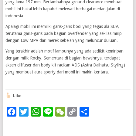
yang lama 197 mm. Bertambahnya ground clearance membuat
mobil ini bakal lebih kapabel melewati berbagai medan jalan di
indonesia.
Apalagi mobil ini memiliki garis-garis bodi yang tegas ala SUV,
terutama garis-garis pada bagian overfender yang sekilas mirip
dengan Low MPV dari merek sebelah yang meluncur duluan.
Yang terakhir adalah motif lampunya yang ada sedikit kemiripan
dengan milik Rocky. Sementara di bagian bawahnya, terdapat
aksen diffuser dan body kit racikan ADS (Astra Daihatsu Styling)
yang membuat aura sporty dari mobil ini makin kentara.
Like
Facebook
Twitter
WhatsApp
Line
WeChat
Copy
Share
Link