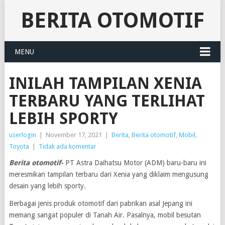
BERITA OTOMOTIF
MENU
INILAH TAMPILAN XENIA
TERBARU YANG TERLIHAT
LEBIH SPORTY
userlogin
|
November 17, 2021
|
Berita
,
Berita otomotif
,
Mobil
,
Toyota
|
Tidak ada komentar
Berita otomotif-
PT Astra Daihatsu Motor (ADM) baru-baru ini
meresmikan tampilan terbaru dari Xenia yang diklaim mengusung
desain yang lebih sporty.
Berbagai jenis produk otomotif dari pabrikan asal Jepang ini
memang sangat populer di Tanah Air. Pasalnya, mobil besutan