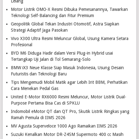
Lelang
Motor Listrik OMO-X Resmi Dibuka Pemesanannya, Tawarkan
Teknologi Self-Balancing dan Fitur Premium
Geopolitik Global Tekan Industri Otomotif, Astra Siapkan
Strategi Adaptif Jaga Pasokan
Vivo X300 Ultra Resmi Meluncur Global, Usung Kamera Setara
Profesional
BYD M6 Diduga Hadir dalam Versi Plug-in Hybrid usai
Tertangkap Uji Jalan di Tol Semarang-Solo
BMW iX3 Neue Klasse Siap Masuk Indonesia, Usung Desain
Futuristis dan Teknologi Baru
Tips Mengemudi Mobil Matik agar Lebih Irit BBM, Perhatikan
Cara Menekan Pedal Gas
United E-Motor RX6000 Resmi Meluncur, Motor Listrik Dual-
Purpose Pertama Bisa Cas di SPKLU
Indomobil eMotor QT dan QT Pro, Skutik Listrik Ringkas yang
Ramah Pemula di IIMS 2026
MV Agusta Superveloce 1000 Ago Ramaikan IIMS 2026
Suzuki Kenalkan Motor DR-Z4SM Supermoto 400 cc Masih