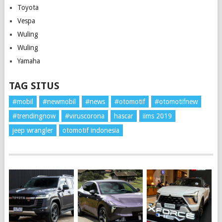
Toyota
Vespa
Wuling
Wuling
Yamaha
TAG SITUS
#mobil
#newmobil
#news
#otomotif
#otomotifnew
#trendingnow
#viruscorona
hascar
iims 2019
jeep wrangler
otomotif indonesia