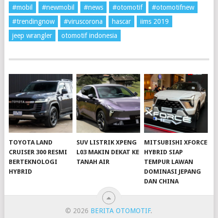
#mobil
#newmobil
#news
#otomotif
#otomotifnew
#trendingnow
#viruscorona
hascar
iims 2019
jeep wrangler
otomotif indonesia
TOYOTA LAND
SUV LISTRIK XPENG
MITSUBISHI XFORCE
CRUISER 300 RESMI
L03 MAKIN DEKAT KE
HYBRID SIAP
BERTEKNOLOGI
TANAH AIR
TEMPUR LAWAN
HYBRID
DOMINASI JEPANG
DAN CHINA
© 2026
BERITA OTOMOTIF
.