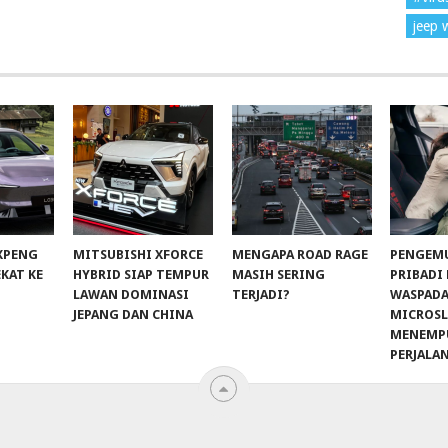
jeep 
 XPENG
MITSUBISHI XFORCE
MENGAPA ROAD RAGE
PENGEM
EKAT KE
HYBRID SIAP TEMPUR
MASIH SERING
PRIBADI
LAWAN DOMINASI
TERJADI?
WASPADA
JEPANG DAN CHINA
MICROSL
MENEMP
PERJALA