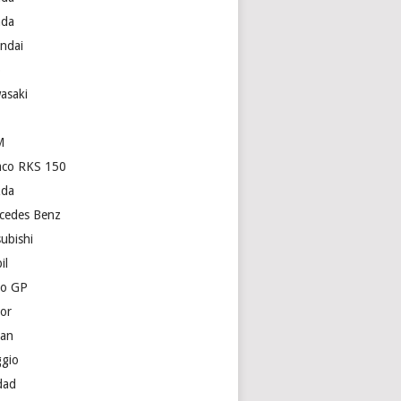
da
ndai
p
asaki
M
co RKS 150
da
cedes Benz
subishi
il
o GP
or
san
ggio
dad