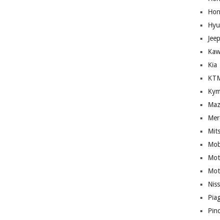
Hon
Hyu
Jee
Kaw
Kia
KT
Kym
Maz
Mer
Mit
Mob
Mot
Mot
Nis
Pia
Pin