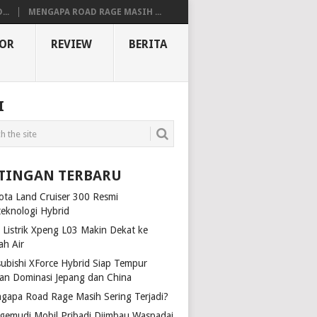
..
MENGAPA ROAD RAGE MASIH ...
OR
REVIEW
BERITA
I
TINGAN TERBARU
ota Land Cruiser 300 Resmi
teknologi Hybrid
 Listrik Xpeng L03 Makin Dekat ke
ah Air
subishi XForce Hybrid Siap Tempur
an Dominasi Jepang dan China
gapa Road Rage Masih Sering Terjadi?
gemudi Mobil Pribadi Diimbau Waspadai