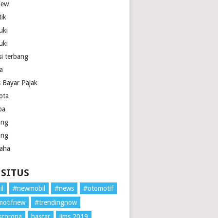
iew
tik
uki
uki
si terbang
la
s Bayar Pajak
ota
pa
ing
ing
aha
 SITUS
il
#newmobil
#news
#otomotif
motifnew
#trendingnow
scorona
hascar
iims 2019