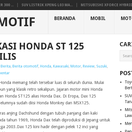
300 ...
SUV LISTRIK XPENG L03 MA...
MITSUBISHI XFORCE HYBRID.
MOTIF
BERANDA
MOBIL
MOT
KASI HONDA ST 125
CAR
ILIS
,
Berita
,
Berita otomotif
,
Honda
,
Kawasaki
,
Motor
,
Review
,
Suzuki
,
POS
mentar
Toy
Honda memang telah tersebar luas di seluruh dunia. Mulai
Ber
n yang klasik retro sekalipun. Jajaran motor mini Honda
SUV
ran Honda ST125 alias Honda Dax. Di Eropa, Dax 125
Tan
sebelumnya sudah diisi Honda Monkey dan MSX125.
Mit
as anjing Dachshund dengan tubuh panjang dan kaki
Law
 pada tahun 1969, Honda Dax telah diproduksi di Jepang untuk
Men
ga 2003.Dax 125 kini hadir dengan pelek 12 inci yang
Pen