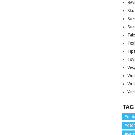
Rev
Sku
Suz
Suz
Tak
Tes
Tip
Toy
Ves
Wul
Wul
Yam
TAG
#mob
#oto
#viru