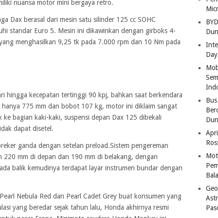
iliki nuansa motor mini bergaya retro.
Mic
ga Dax berasal dari mesin satu silinder 125 cc SOHC
BYD
i standar Euro 5. Mesin ini dikawinkan dengan girboks 4-
Dun
, yang menghasilkan 9,25 tk pada 7.000 rpm dan 10 Nm pada
Inte
Day
Mob
Sem
Ind
ri hingga kecepatan tertinggi 90 kpj, bahkan saat berkendara
Bus
hanya 775 mm dan bobot 107 kg, motor ini diklaim sangat
Ber
 ke bagian kaki-kaki, suspensi depan Dax 125 dibekali
Dun
ak dapat disetel.
Apri
Ros
reker ganda dengan setelan preload.Sistem pengereman
Mot
n 220 mm di depan dan 190 mm di belakang, dengan
Pem
ada balik kemudinya terdapat layar instrumen bundar dengan
Bal
Geo
n Pearl Nebula Red dan Pearl Cadet Grey buat konsumen yang
Astr
ulasi yang beredar sejak tahun lalu, Honda akhirnya resmi
Pas