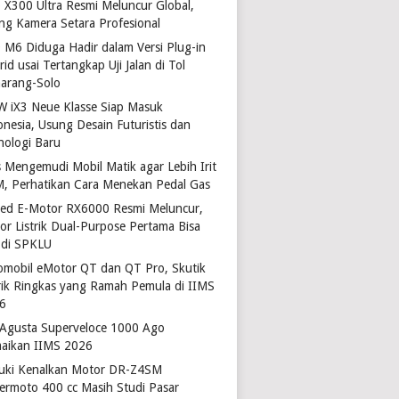
o X300 Ultra Resmi Meluncur Global,
ng Kamera Setara Profesional
 M6 Diduga Hadir dalam Versi Plug-in
id usai Tertangkap Uji Jalan di Tol
arang-Solo
 iX3 Neue Klasse Siap Masuk
onesia, Usung Desain Futuristis dan
nologi Baru
s Mengemudi Mobil Matik agar Lebih Irit
, Perhatikan Cara Menekan Pedal Gas
ted E-Motor RX6000 Resmi Meluncur,
or Listrik Dual-Purpose Pertama Bisa
 di SPKLU
omobil eMotor QT dan QT Pro, Skutik
trik Ringkas yang Ramah Pemula di IIMS
6
Agusta Superveloce 1000 Ago
aikan IIMS 2026
uki Kenalkan Motor DR-Z4SM
ermoto 400 cc Masih Studi Pasar