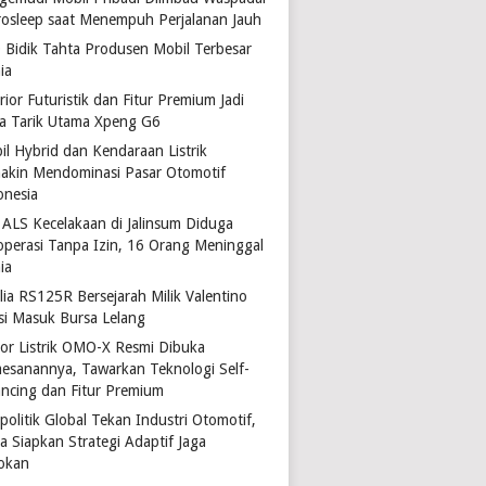
rosleep saat Menempuh Perjalanan Jauh
 Bidik Tahta Produsen Mobil Terbesar
ia
rior Futuristik dan Fitur Premium Jadi
a Tarik Utama Xpeng G6
il Hybrid dan Kendaraan Listrik
akin Mendominasi Pasar Otomotif
onesia
 ALS Kecelakaan di Jalinsum Diduga
operasi Tanpa Izin, 16 Orang Meninggal
ia
lia RS125R Bersejarah Milik Valentino
si Masuk Bursa Lelang
or Listrik OMO-X Resmi Dibuka
esanannya, Tawarkan Teknologi Self-
ancing dan Fitur Premium
politik Global Tekan Industri Otomotif,
a Siapkan Strategi Adaptif Jaga
okan