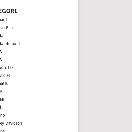
EGORI
hard
sin Basi
ta
ita otomotif
W
W
bon Tax
vrolet
hatsu
SK
ati
d
rno
ley Davidson
da