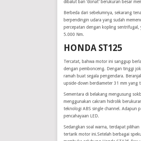
dibalut ban ‘donat’ berukuran besar mem
Berbeda dari sebelumnya, sekarang tena
berpendingin udara yang sudah memenuh
percepatan dengan kopling sentrifugal
5.000 Nm.
HONDA ST125
Tercatat, bahwa motor ini sanggup berla
dengan pembonceng. Dengan tinggi jok 
ramah buat segala pengendara. Beranjak
upside-down berdiameter 31 mm yang tid
Sementara di belakang mengusung sokb
menggunakan cakram hidrolik berukura
teknologi ABS single channel. Adapun p
pencahayaan LED.
Sedangkan soal warna, terdapat piliha
tertarik motor ini.Setelah berbagai spek