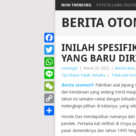
NOW TRENDING:
TOYOTA LAND CRUISER 
BERITA OTO
INILAH SPESIFI
Facebook
YANG BARU DIR
Twitter
userlogin
|
Maret 23, 2022
|
Bensin Basi
WhatsApp
Tips Bayar Pajak
,
Yamaha
|
Tidak ada ko
Line
Berita otomotif-
Pabrikan asal Jepang 
dari kendaraan yang sedang trend maupu
WeChat
tahun ini semakin ramai dengan kehadi
melengkapi pilihan di kelasnya, yang 
Copy
Honda Dax mendapatkan namanya dari r
Link
Share
pendek. Pertama kali terlihat di Eropa
pasar domestiknya dari tahun 1995 hing