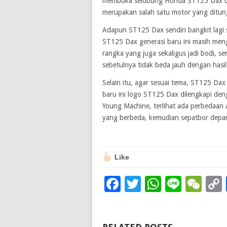
membuka selubung Honda ST125 Dax un
merupakan salah satu motor yang ditun
Adapun ST125 Dax sendiri bangkit lagi 
ST125 Dax generasi baru ini masih meng
rangka yang juga sekaligus jadi bodi, se
sebetulnya tidak beda jauh dengan hasi
Selain itu, agar sesuai tema, ST125 Dax
baru ini logo ST125 Dax dilengkapi d
Young Machine, terlihat ada perbedaa
yang berbeda, kemudian sepatbor depan
Like
Facebook
Twitter
WhatsAp
Line
We