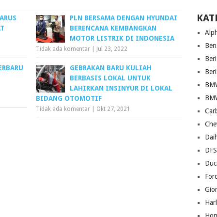
KAT
HARUS
PLN BERSAMA DENGAN HYUNDAI
AT
BERENCANA KEMBANGKAN
Alp
MOTOR LISTRIK DI INDONESIA
Ben
Tidak ada komentar
|
Jul 23, 2022
Beri
ERBARU
GEBRAKAN BARU KULIAH
Ber
BERBASIS LOKAL UNTUK
BM
LAHIRKAN INSINYUR DI LOKAL
BM
BIDANG OTOMOTIF
Tidak ada komentar
|
Okt 27, 2021
Car
Che
Dai
DF
Duc
For
Gio
Har
Hon