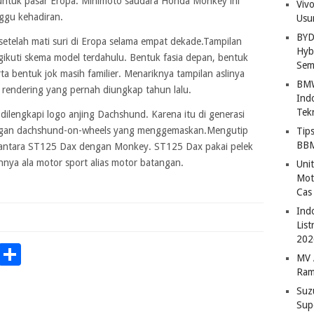
tuk pasar Eropa. Minimoto saudara Honda Monkey ini
Viv
ggu kehadiran.
Usu
BYD
setelah mati suri di Eropa selama empat dekade.Tampilan
Hybr
ikuti skema model terdahulu. Bentuk fasia depan, bentuk
Sem
rta bentuk jok masih familier. Menariknya tampilan aslinya
BMW
l rendering yang pernah diungkap tahun lalu.
Ind
Tek
 dilengkapi logo anjing Dachshund. Karena itu di generasi
engan dachshund-on-wheels yang menggemaskan.Mengutip
Tip
BBM
n antara ST125 Dax dengan Monkey. ST125 Dax pakai pelek
nya ala motor sport alias motor batangan.
Uni
Mot
Cas
Ind
Lis
202
p
Chat
Copy
Share
MV 
Link
Ram
Suz
Sup