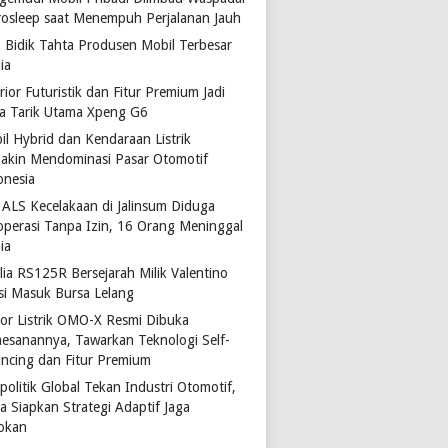
rosleep saat Menempuh Perjalanan Jauh
 Bidik Tahta Produsen Mobil Terbesar
ia
rior Futuristik dan Fitur Premium Jadi
a Tarik Utama Xpeng G6
il Hybrid dan Kendaraan Listrik
akin Mendominasi Pasar Otomotif
onesia
 ALS Kecelakaan di Jalinsum Diduga
operasi Tanpa Izin, 16 Orang Meninggal
ia
lia RS125R Bersejarah Milik Valentino
si Masuk Bursa Lelang
or Listrik OMO-X Resmi Dibuka
esanannya, Tawarkan Teknologi Self-
ancing dan Fitur Premium
politik Global Tekan Industri Otomotif,
a Siapkan Strategi Adaptif Jaga
okan