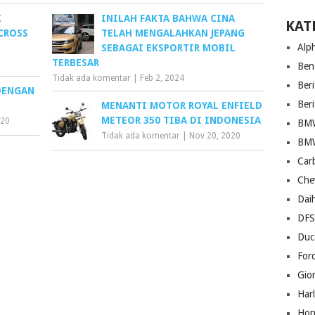
K
INILAH FAKTA BAHWA CINA
KAT
CROSS
TELAH MENGALAHKAN JEPANG
Alp
SEBAGAI EKSPORTIR MOBIL
TERBESAR
Ben
Tidak ada komentar
|
Feb 2, 2024
Beri
DENGAN
Ber
MENANTI MOTOR ROYAL ENFIELD
METEOR 350 TIBA DI INDONESIA
020
BM
Tidak ada komentar
|
Nov 20, 2020
BM
Car
Che
Dai
DF
Duc
For
Gio
Har
Hon