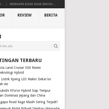
..
MENGAPA ROAD RAGE MASIH ...
OR
REVIEW
BERITA
I
TINGAN TERBARU
ota Land Cruiser 300 Resmi
teknologi Hybrid
 Listrik Xpeng L03 Makin Dekat ke
ah Air
subishi XForce Hybrid Siap Tempur
an Dominasi Jepang dan China
gapa Road Rage Masih Sering Terjadi?
gemudi Mobil Pribadi Diimbau Waspadai