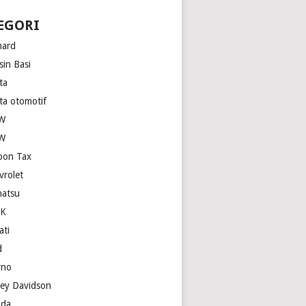
EGORI
hard
sin Basi
ta
ita otomotif
W
W
bon Tax
vrolet
hatsu
SK
ati
d
rno
ley Davidson
da