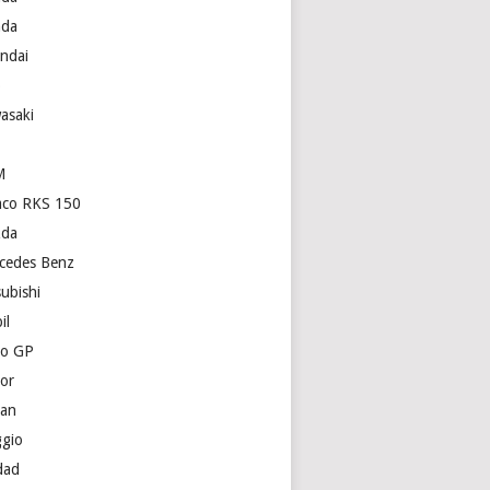
da
ndai
p
asaki
M
co RKS 150
da
cedes Benz
subishi
il
o GP
or
san
ggio
dad