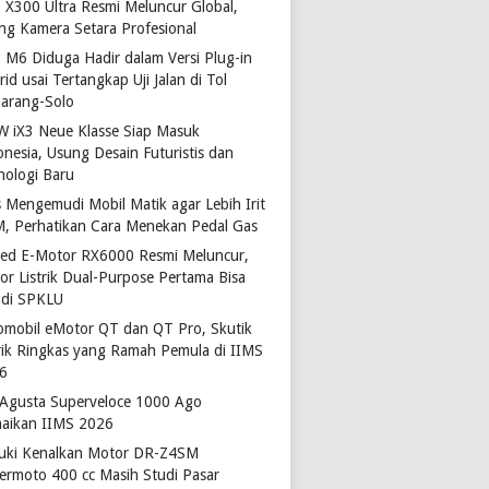
o X300 Ultra Resmi Meluncur Global,
ng Kamera Setara Profesional
 M6 Diduga Hadir dalam Versi Plug-in
id usai Tertangkap Uji Jalan di Tol
arang-Solo
 iX3 Neue Klasse Siap Masuk
onesia, Usung Desain Futuristis dan
nologi Baru
s Mengemudi Mobil Matik agar Lebih Irit
, Perhatikan Cara Menekan Pedal Gas
ted E-Motor RX6000 Resmi Meluncur,
or Listrik Dual-Purpose Pertama Bisa
 di SPKLU
omobil eMotor QT dan QT Pro, Skutik
trik Ringkas yang Ramah Pemula di IIMS
6
Agusta Superveloce 1000 Ago
aikan IIMS 2026
uki Kenalkan Motor DR-Z4SM
ermoto 400 cc Masih Studi Pasar