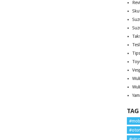
Rev
Sku
Suz
Suz
Tak
Tes
Tip
Toy
Ves
Wul
Wul
Yam
TAG
#mob
#oto
#viru