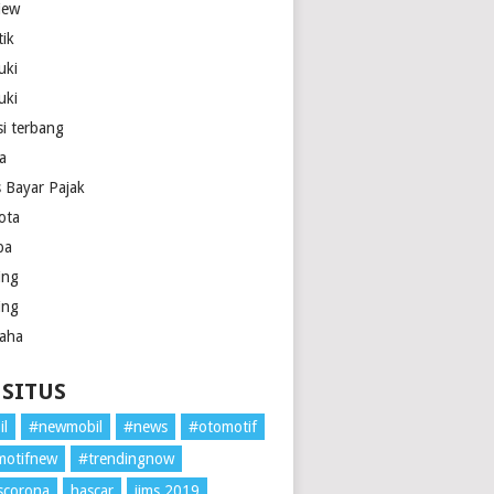
iew
tik
uki
uki
si terbang
la
s Bayar Pajak
ota
pa
ing
ing
aha
 SITUS
il
#newmobil
#news
#otomotif
motifnew
#trendingnow
scorona
hascar
iims 2019