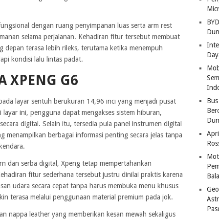
Mic
BYD
fungsional dengan ruang penyimpanan luas serta arm rest
Dun
anan selama perjalanan. Kehadiran fitur tersebut membuat
Inte
depan terasa lebih rileks, terutama ketika menempuh
Day
pi kondisi lalu lintas padat.
Mob
A XPENG G6
Sem
Ind
Bus
 pada layar sentuh berukuran 14,96 inci yang menjadi pusat
Ber
ui layar ini, pengguna dapat mengakses sistem hiburan,
Dun
ara digital. Selain itu, tersedia pula panel instrumen digital
Apri
ng menampilkan berbagai informasi penting secara jelas tanpa
Ros
kendara.
Mot
n dan serba digital, Xpeng tetap mempertahankan
Pem
ehadiran fitur sederhana tersebut justru dinilai praktis karena
Bal
san udara secara cepat tanpa harus membuka menu khusus
Geo
in terasa melalui penggunaan material premium pada jok.
Astr
Pas
n nappa leather yang memberikan kesan mewah sekaligus