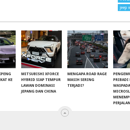
jeep 
 XPENG
MITSUBISHI XFORCE
MENGAPA ROAD RAGE
PENGEM
EKAT KE
HYBRID SIAP TEMPUR
MASIH SERING
PRIBADI
LAWAN DOMINASI
TERJADI?
WASPADA
JEPANG DAN CHINA
MICROSL
MENEMP
PERJALA