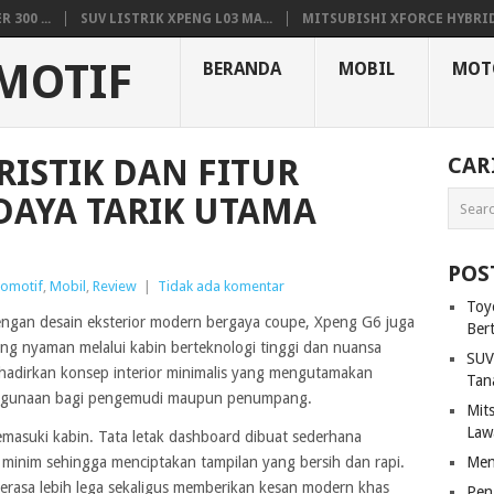
300 ...
SUV LISTRIK XPENG L03 MA...
MITSUBISHI XFORCE HYBRID.
MOTIF
BERANDA
MOBIL
MOT
RISTIK DAN FITUR
CAR
DAYA TARIK UTAMA
POS
tomotif
,
Mobil
,
Review
|
Tidak ada komentar
Toy
engan desain eksterior modern bergaya coupe, Xpeng G6 juga
Ber
g nyaman melalui kabin berteknologi tinggi dan nuansa
SUV
nghadirkan konsep interior minimalis yang mengutamakan
Tan
ggunaan bagi pengemudi maupun penumpang.
Mit
Law
emasuki kabin. Tata letak dashboard dibuat sederhana
 minim sehingga menciptakan tampilan yang bersih dan rapi.
Men
terasa lebih lega sekaligus memberikan kesan modern khas
Pen