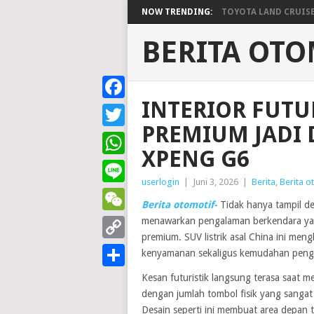
NOW TRENDING:
TOYOTA LAND CRUISER 
BERITA OTO
INTERIOR FUTU
Facebook
PREMIUM JADI 
Twitter
XPENG G6
WhatsApp
userlogin
|
Juni 3, 2026
|
Berita
,
Berita o
Line
Berita otomotif-
Tidak hanya tampil d
menawarkan pengalaman berkendara yan
WeChat
premium. SUV listrik asal China ini me
Copy
kenyamanan sekaligus kemudahan pen
Link
Share
Kesan futuristik langsung terasa saat m
dengan jumlah tombol fisik yang sangat
Desain seperti ini membuat area depan 