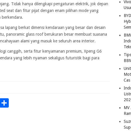
Viv
ang. Tidak hanya dilengkapi pengaturan elektrik, jok depan
Usu
ilated seat dan fitur pijat dengan enam pilihan mode yang
BYD
 berkendara.
Hybr
Sem
a lapang berkat dimensi kendaraan yang besar dan desain
ra itu, panoramic glass roof berukuran besar membuat suasana
BMW
ncahayaan alami yang masuk ke seluruh area interior.
Ind
Tek
logi canggih, serta fitur kenyamanan premium, Xpeng G6
Tip
dara yang lebih nyaman sekaligus futuristik bagi para
BBM
Uni
Mot
Cas
Ind
Lis
p
Chat
Copy
Share
202
MV 
Link
Ram
Suz
Sup