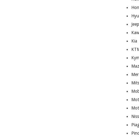
Hon
Hyu
Jee
Kaw
Kia
KT
Kym
Maz
Mer
Mit
Mob
Mot
Mot
Nis
Pia
Pin