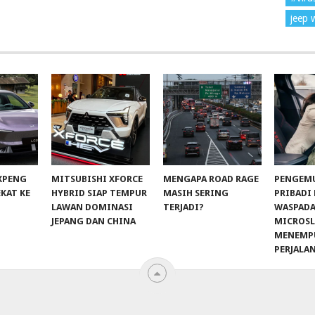
jeep 
 XPENG
MITSUBISHI XFORCE
MENGAPA ROAD RAGE
PENGEM
EKAT KE
HYBRID SIAP TEMPUR
MASIH SERING
PRIBADI
LAWAN DOMINASI
TERJADI?
WASPADA
JEPANG DAN CHINA
MICROSL
MENEMP
PERJALA