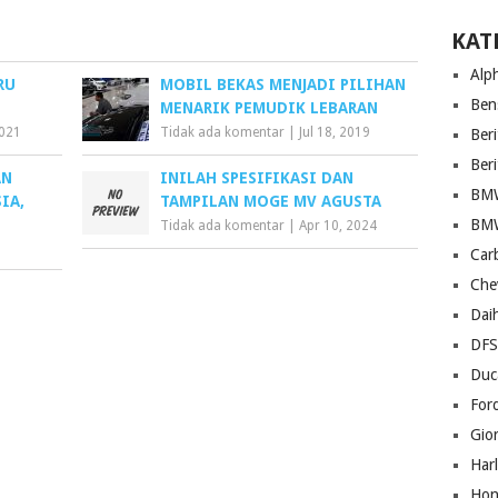
KAT
Alp
RU
MOBIL BEKAS MENJADI PILIHAN
Ben
MENARIK PEMUDIK LEBARAN
2021
Tidak ada komentar
|
Jul 18, 2019
Beri
Ber
AN
INILAH SPESIFIKASI DAN
BM
IA,
TAMPILAN MOGE MV AGUSTA
BM
Tidak ada komentar
|
Apr 10, 2024
Car
Che
Dai
DF
Duc
For
Gio
Har
Hon