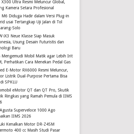
o X300 Ultra Resmi Meluncur Global,
ng Kamera Setara Profesional
 M6 Diduga Hadir dalam Versi Plug-in
id usai Tertangkap Uji Jalan di Tol
arang-Solo
 iX3 Neue Klasse Siap Masuk
onesia, Usung Desain Futuristis dan
nologi Baru
s Mengemudi Mobil Matik agar Lebih Irit
, Perhatikan Cara Menekan Pedal Gas
ted E-Motor RX6000 Resmi Meluncur,
or Listrik Dual-Purpose Pertama Bisa
 di SPKLU
omobil eMotor QT dan QT Pro, Skutik
trik Ringkas yang Ramah Pemula di IIMS
6
Agusta Superveloce 1000 Ago
aikan IIMS 2026
uki Kenalkan Motor DR-Z4SM
ermoto 400 cc Masih Studi Pasar