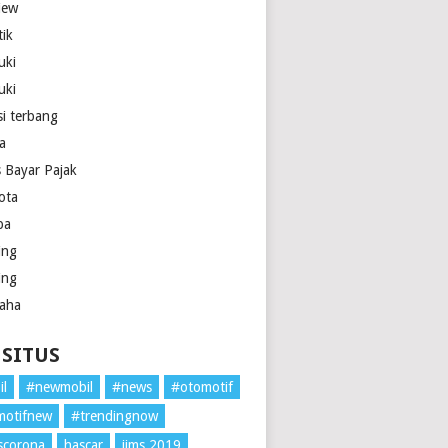
iew
tik
uki
uki
si terbang
la
s Bayar Pajak
ota
pa
ing
ing
aha
 SITUS
il
#newmobil
#news
#otomotif
motifnew
#trendingnow
scorona
hascar
iims 2019