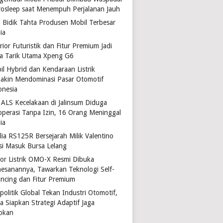
rosleep saat Menempuh Perjalanan Jauh
 Bidik Tahta Produsen Mobil Terbesar
ia
rior Futuristik dan Fitur Premium Jadi
a Tarik Utama Xpeng G6
il Hybrid dan Kendaraan Listrik
akin Mendominasi Pasar Otomotif
onesia
 ALS Kecelakaan di Jalinsum Diduga
operasi Tanpa Izin, 16 Orang Meninggal
ia
lia RS125R Bersejarah Milik Valentino
si Masuk Bursa Lelang
or Listrik OMO-X Resmi Dibuka
esanannya, Tawarkan Teknologi Self-
ancing dan Fitur Premium
politik Global Tekan Industri Otomotif,
a Siapkan Strategi Adaptif Jaga
okan