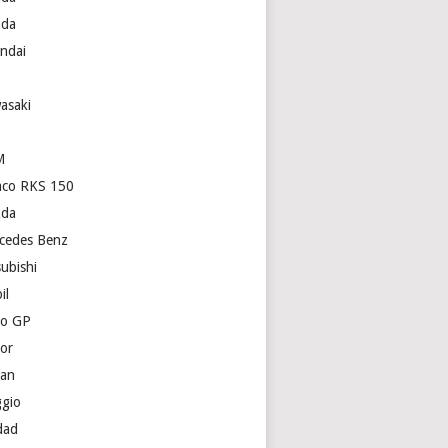
da
ndai
p
asaki
M
co RKS 150
da
cedes Benz
subishi
il
o GP
or
san
ggio
dad