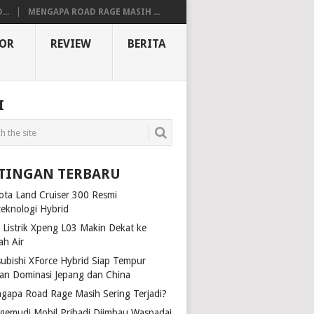
..
MENGAPA ROAD RAGE MASIH ...
OR
REVIEW
BERITA
I
TINGAN TERBARU
ota Land Cruiser 300 Resmi
teknologi Hybrid
 Listrik Xpeng L03 Makin Dekat ke
ah Air
subishi XForce Hybrid Siap Tempur
an Dominasi Jepang dan China
gapa Road Rage Masih Sering Terjadi?
gemudi Mobil Pribadi Diimbau Waspadai