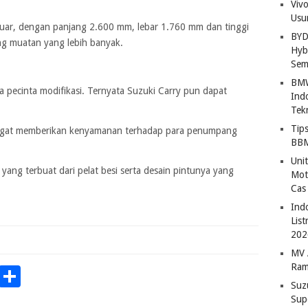
Viv
Usu
uar, dengan panjang 2.600 mm, lebar 1.760 mm dan tinggi
BYD
 muatan yang lebih banyak.
Hybr
Sem
BMW
a pecinta modifikasi. Ternyata Suzuki Carry pun dapat
Ind
Tek
Tip
angat memberikan kenyamanan terhadap para penumpang
BBM
Uni
ang terbuat dari pelat besi serta desain pintunya yang
Mot
Cas
Ind
Lis
202
MV 
Ram
p
Chat
Copy
Share
Suz
Link
Sup