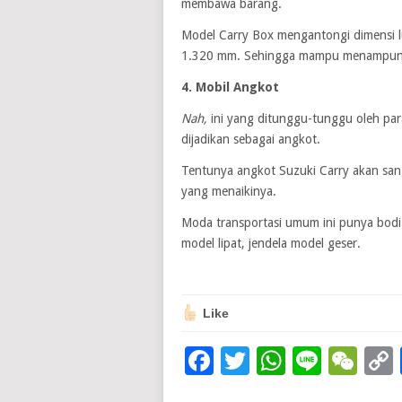
membawa barang.
Model Carry Box mengantongi dimensi l
1.320 mm. Sehingga mampu menampung
4. Mobil Angkot
Nah,
ini yang ditunggu-tunggu oleh par
dijadikan sebagai angkot.
Tentunya angkot Suzuki Carry akan s
yang menaikinya.
Moda transportasi umum ini punya bodi y
model lipat, jendela model geser.
Like
Facebook
Twitter
WhatsAp
Line
We