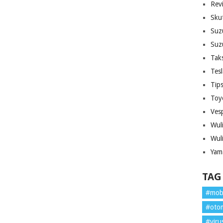
Rev
Sku
Suz
Suz
Tak
Tes
Tip
Toy
Ves
Wul
Wul
Yam
TAG
#mob
#oto
#viru