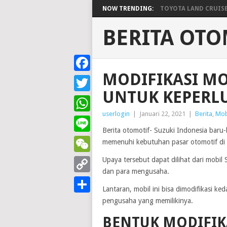
NOW TRENDING:
TOYOTA LAND CRUISER 
BERITA OTO
MODIFIKASI MO
Facebook
UNTUK KEPERL
Twitter
userlogin
|
Januari 22, 2021
|
Berita
,
Mob
WhatsApp
Berita otomotif- Suzuki Indonesia bar
Line
memenuhi kebutuhan pasar otomotif di t
Upaya tersebut dapat dilihat dari mobi
WeChat
dan para mengusaha.
Copy
Lantaran, mobil ini bisa dimodifikasi k
Link
Share
pengusaha yang memilikinya.
BENTUK MODIFIKA