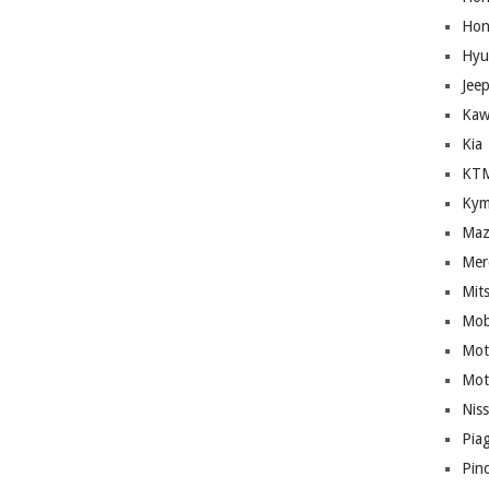
Hon
Hyu
Jee
Kaw
Kia
KT
Kym
Maz
Mer
Mit
Mob
Mot
Mot
Nis
Pia
Pin