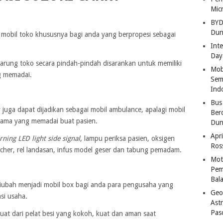
Mic
BYD
Dun
i mobil toko khususnya bagi anda yang berpropesi sebagai
Inte
Day
rung toko secara pindah-pindah disarankan untuk memiliki
Mob
g memadai.
Sem
Ind
Bus
y juga dapat dijadikan sebagai mobil ambulance, apalagi mobil
Ber
tama yang memadai buat pasien.
Dun
Apri
ning LED light side signal
, lampu periksa pasien, oksigen
Ros
tcher, rel landasan, infus model geser dan tabung pemadam.
Mot
Pem
Bal
 diubah menjadi mobil box bagi anda para pengusaha yang
Geo
si usaha.
Astr
Pas
at dari pelat besi yang kokoh, kuat dan aman saat