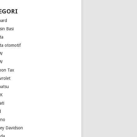
EGORI
hard
sin Basi
ta
ita otomotif
W
W
bon Tax
vrolet
hatsu
SK
ati
d
rno
ley Davidson
da