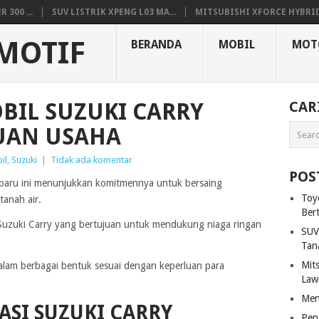
300 ...
SUV LISTRIK XPENG L03 MA...
MITSUBISHI XFORCE HYBRID.
MOTIF
BERANDA
MOBIL
MOT
BIL SUZUKI CARRY
CAR
UAN USAHA
il
,
Suzuki
|
Tidak ada komentar
POS
u-baru ini menunjukkan komitmennya untuk bersaing
Toy
anah air.
Ber
l Suzuki Carry yang bertujuan untuk mendukung niaga ringan
SUV
Tan
Mit
edalam berbagai bentuk sesuai dengan keperluan para
Law
Men
SI SUZUKI CARRY
Pen