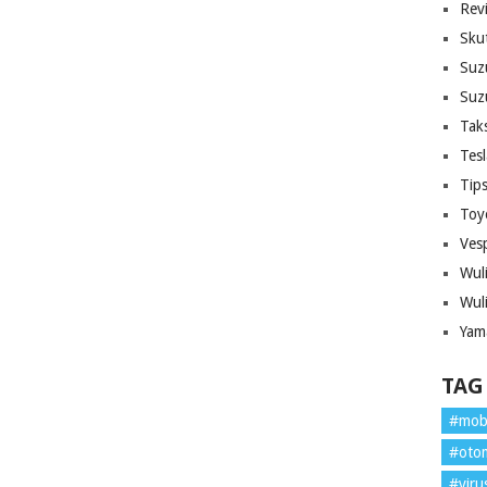
Rev
Sku
Suz
Suz
Tak
Tes
Tip
Toy
Ves
Wul
Wul
Yam
TAG
#mob
#oto
#viru