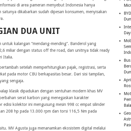
 informasi di area pameran menyebut Indonesia hanya
Mic
ah satunya dikabarkan sudah dipesan konsumen, menyisakan
BYD
ya.
Dun
Inte
GIAN DUA UNIT
Day
Mob
kan untuk kalangan “mendang-mending”. Banderol yang
Sem
,6 miliar dengan status off the road, dan unitnya tidak ready
Ind
 Italia.
Bus
Ber
 bertambah setelah memperhitungkan pajak, registrasi, serta
Dun
ekat pada motor CBU berkapasitas besar. Dari sisi tampilan,
Apri
yang sengaja.
Ros
a balap klasik dipadukan dengan sentuhan modern khas MV
Mot
berbahan serat karbon yang menegaskan karakter
Pem
 edisi kolektor ini mengusung mesin 998 cc empat silinder
Bal
an 208 hp pada 13.000 rpm dan torsi 116,5 Nm pada
Geo
Astr
Pas
i situ. MV Agusta juga menanamkan ekosistem digital melalui