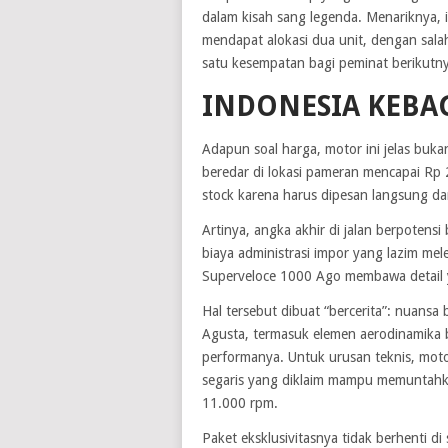
dalam kisah sang legenda. Menariknya,
mendapat alokasi dua unit, dengan sal
satu kesempatan bagi peminat berikutn
INDONESIA KEBA
Adapun soal harga, motor ini jelas bu
beredar di lokasi pameran mencapai Rp 2
stock karena harus dipesan langsung dari
Artinya, angka akhir di jalan berpotensi
biaya administrasi impor yang lazim mel
Superveloce 1000 Ago membawa detail 
Hal tersebut dibuat “bercerita”: nuans
Agusta, termasuk elemen aerodinamika 
performanya. Untuk urusan teknis, motor
segaris yang diklaim mampu memuntahk
11.000 rpm.
Paket eksklusivitasnya tidak berhenti d