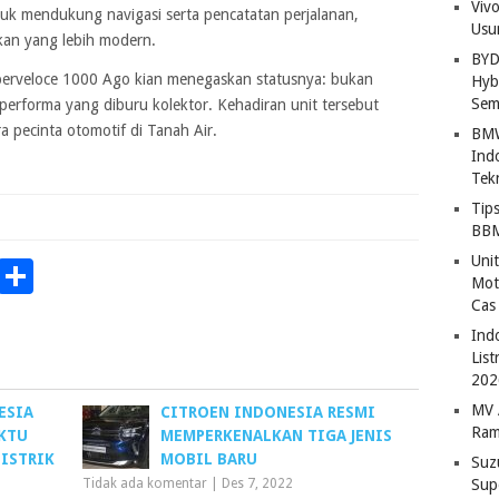
Viv
tuk mendukung navigasi serta pencatatan perjalanan,
Usu
kan yang lebih modern.
BYD
perveloce 1000 Ago kian menegaskan statusnya: bukan
Hybr
Sem
performa yang diburu kolektor. Kehadiran unit tersebut
 pecinta otomotif di Tanah Air.
BMW
Ind
Tek
Tip
BBM
Uni
p
Chat
Copy
Share
Mot
Link
Cas
Ind
Lis
202
MV 
ESIA
CITROEN INDONESIA RESMI
Ram
KTU
MEMPERKENALKAN TIGA JENIS
ISTRIK
MOBIL BARU
Suz
Tidak ada komentar
|
Des 7, 2022
Sup