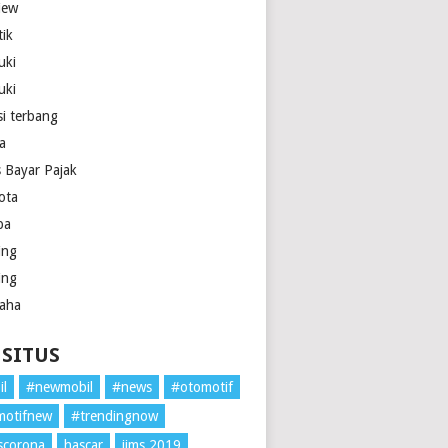
iew
tik
uki
uki
si terbang
la
s Bayar Pajak
ota
pa
ing
ing
aha
 SITUS
il
#newmobil
#news
#otomotif
motifnew
#trendingnow
scorona
hascar
iims 2019