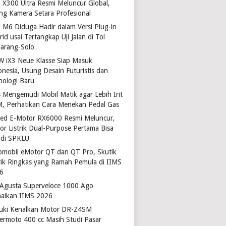
o X300 Ultra Resmi Meluncur Global,
ng Kamera Setara Profesional
 M6 Diduga Hadir dalam Versi Plug-in
id usai Tertangkap Uji Jalan di Tol
arang-Solo
 iX3 Neue Klasse Siap Masuk
onesia, Usung Desain Futuristis dan
nologi Baru
s Mengemudi Mobil Matik agar Lebih Irit
, Perhatikan Cara Menekan Pedal Gas
ted E-Motor RX6000 Resmi Meluncur,
or Listrik Dual-Purpose Pertama Bisa
 di SPKLU
omobil eMotor QT dan QT Pro, Skutik
trik Ringkas yang Ramah Pemula di IIMS
6
Agusta Superveloce 1000 Ago
aikan IIMS 2026
uki Kenalkan Motor DR-Z4SM
ermoto 400 cc Masih Studi Pasar