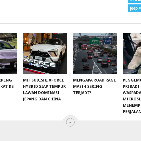
jeep 
 XPENG
MITSUBISHI XFORCE
MENGAPA ROAD RAGE
PENGEM
EKAT KE
HYBRID SIAP TEMPUR
MASIH SERING
PRIBADI
LAWAN DOMINASI
TERJADI?
WASPADA
JEPANG DAN CHINA
MICROSL
MENEMP
PERJALA