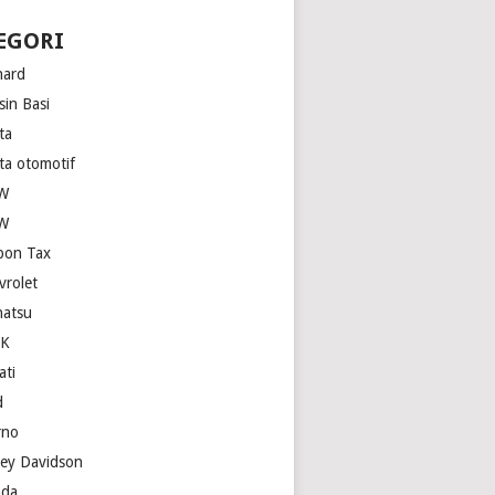
EGORI
hard
sin Basi
ta
ita otomotif
W
W
bon Tax
vrolet
hatsu
SK
ati
d
rno
ley Davidson
da