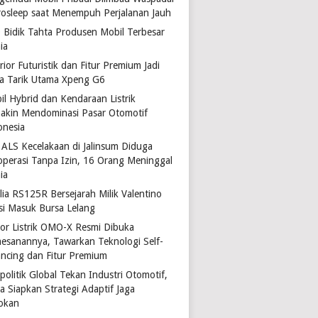
rosleep saat Menempuh Perjalanan Jauh
 Bidik Tahta Produsen Mobil Terbesar
ia
rior Futuristik dan Fitur Premium Jadi
a Tarik Utama Xpeng G6
il Hybrid dan Kendaraan Listrik
akin Mendominasi Pasar Otomotif
onesia
 ALS Kecelakaan di Jalinsum Diduga
operasi Tanpa Izin, 16 Orang Meninggal
ia
lia RS125R Bersejarah Milik Valentino
si Masuk Bursa Lelang
or Listrik OMO-X Resmi Dibuka
esanannya, Tawarkan Teknologi Self-
ancing dan Fitur Premium
politik Global Tekan Industri Otomotif,
a Siapkan Strategi Adaptif Jaga
okan