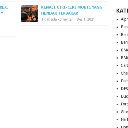
REX,
KENALI CIRI-CIRI MOBIL YANG
KAT
TY
HENDAK TERBAKAR
Alp
Tidak ada komentar
|
Des 1, 2021
Ben
Beri
Ber
BM
BM
Car
Che
Dai
DF
Duc
For
Gio
Har
Hon