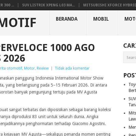
300 ...
SUV LISTRIK XPENG L03 MA...
MITSUBISHI XFORCE HYBRID.
MOTIF
BERANDA
MOBIL
MOT
ERVELOCE 1000 AGO
CAR
 2026
rita otomotif
,
Motor
,
Review
|
Tidak ada komentar
POS
naskan panggung Indonesia International Motor Show
Toy
ta, yang berlangsung pada 5–15 Februari 2026. Di antara
Ber
 sorotan banyak pengunjung tertuju pada MV Agusta
SUV
Tan
uat sangat terbatas dan diposisikan sebagai barang koleksi
Mit
 hanya diproduksi 83 unit untuk seluruh dunia. Angka
Law
menjadikannya penghormatan terhadap Giacomo Agostini.
Men
era kejayaan MV Agusta—sekaligus penanda momen penting
Pen