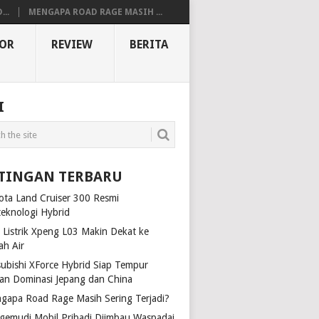
..
MENGAPA ROAD RAGE MASIH ...
OR
REVIEW
BERITA
I
TINGAN TERBARU
ota Land Cruiser 300 Resmi
teknologi Hybrid
 Listrik Xpeng L03 Makin Dekat ke
ah Air
subishi XForce Hybrid Siap Tempur
an Dominasi Jepang dan China
gapa Road Rage Masih Sering Terjadi?
gemudi Mobil Pribadi Diimbau Waspadai