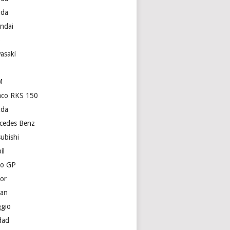
da
ndai
p
asaki
M
co RKS 150
da
cedes Benz
subishi
il
o GP
or
san
ggio
dad