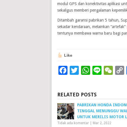
modul GPS dan konektivitas aplikasi un
sekaligus memberi pengalaman kepemili
Ditambah garansi pabrikan 5 tahun, Su
sekadar kendaraan, melainkan “artefak” 
tentunya membawa warna baru bagi para
Like
Facebook
Twitter
WhatsAp
Line
We
RELATED POSTS
PABRIKAN HONDA INDON
TINGGAL MENUNGGU WA
UNTUK MERILIS MOTOR L
Tidak ada komentar
|
Mar 2, 2022