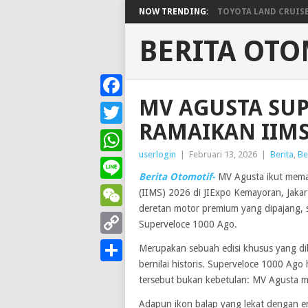
NOW TRENDING:
TOYOTA LAND CRUISER 
BERITA OTO
MV AGUSTA SUP
Facebook
RAMAIKAN IIMS
Twitter
userlogin
|
Februari 13, 2026
|
Berita
,
Be
WhatsApp
Berita Otomotif-
MV Agusta ikut mema
Line
(IIMS) 2026 di JIExpo Kemayoran, Jakar
deretan motor premium yang dipajang,
WeChat
Superveloce 1000 Ago.
Copy
Merupakan sebuah edisi khusus yang dib
bernilai historis. Superveloce 1000 Ago
Link
Share
tersebut bukan kebetulan: MV Agusta 
Adapun ikon balap yang lekat dengan 