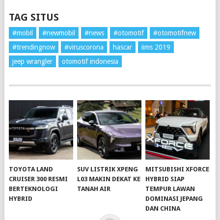
TAG SITUS
#mobil
#newmobil
#news
#otomotif
#otomotifnew
#trendingnow
#viruscorona
hascar
iims 2019
jeep wrangler
otomotif indonesia
TOYOTA LAND
SUV LISTRIK XPENG
MITSUBISHI XFORCE
CRUISER 300 RESMI
L03 MAKIN DEKAT KE
HYBRID SIAP
BERTEKNOLOGI
TANAH AIR
TEMPUR LAWAN
HYBRID
DOMINASI JEPANG
DAN CHINA