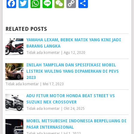
Facebook
Twitter
WhatsApp
Line
WeChat
Copy
Share
Link
RELATED POSTS
YAMAHA LEXAM, BEBEK MATIK YANG KINI JADI
BARANG LANGKA
Tidak ada komentar
|
Agu 12, 2020
INILAH TAMPILAN DAN SPESIFIKASI MOBIL
LISTRIK WULING YANG DIPAMERKAN DI PEVS
2023
Tidak ada komentar
|
Mei 17, 2023
ADU FITUR MOTOR HONDA BEAT STREET VS
SUZUKI NEX CROSSOVER
Tidak ada komentar
|
Okt 24, 2025
MOBIL MITSUBISHI INDONESIA BERPELUANG DI
PASAR INTERNASIONAL
Tidak ada komentar
|
Jul 1, 2022