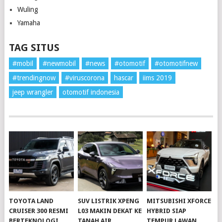
Wuling
Yamaha
TAG SITUS
#mobil
#newmobil
#news
#otomotif
#otomotifnew
#trendingnow
#viruscorona
hascar
iims 2019
jeep wrangler
otomotif indonesia
TOYOTA LAND
SUV LISTRIK XPENG
MITSUBISHI XFORCE
CRUISER 300 RESMI
L03 MAKIN DEKAT KE
HYBRID SIAP
BERTEKNOLOGI
TANAH AIR
TEMPUR LAWAN