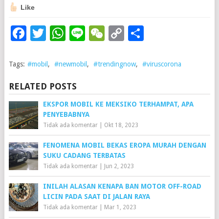
Like
Facebook
Twitter
WhatsApp
Line
WeChat
Copy
Share
Link
Tags:
#mobil
,
#newmobil
,
#trendingnow
,
#viruscorona
RELATED POSTS
EKSPOR MOBIL KE MEKSIKO TERHAMPAT, APA
PENYEBABNYA
Tidak ada komentar
|
Okt 18, 2023
FENOMENA MOBIL BEKAS EROPA MURAH DENGAN
SUKU CADANG TERBATAS
Tidak ada komentar
|
Jun 2, 2023
INILAH ALASAN KENAPA BAN MOTOR OFF-ROAD
LICIN PADA SAAT DI JALAN RAYA
Tidak ada komentar
|
Mar 1, 2023