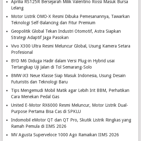
Aprilia RS125R Bersejarah Milik Valentino Rossi Masuk Bursa
Lelang
Motor Listrik OMO-X Resmi Dibuka Pemesanannya, Tawarkan
Teknologi Self-Balancing dan Fitur Premium
Geopolitik Global Tekan Industri Otomotif, Astra Siapkan
Strategi Adaptif Jaga Pasokan
Vivo X300 Ultra Resmi Meluncur Global, Usung Kamera Setara
Profesional
BYD M6 Diduga Hadir dalam Versi Plug-in Hybrid usai
Tertangkap Uji Jalan di Tol Semarang-Solo
BMW iX3 Neue Klasse Siap Masuk Indonesia, Usung Desain
Futuristis dan Teknologi Baru
Tips Mengemudi Mobil Matik agar Lebih Irit BBM, Perhatikan
Cara Menekan Pedal Gas
United E-Motor RX6000 Resmi Meluncur, Motor Listrik Dual-
Purpose Pertama Bisa Cas di SPKLU
Indomobil eMotor QT dan QT Pro, Skutik Listrik Ringkas yang
Ramah Pemula di IIMS 2026
MV Agusta Superveloce 1000 Ago Ramaikan IIMS 2026