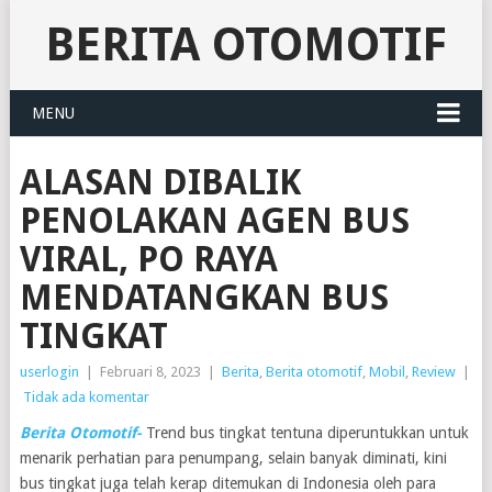
BERITA OTOMOTIF
MENU
ALASAN DIBALIK
PENOLAKAN AGEN BUS
VIRAL, PO RAYA
MENDATANGKAN BUS
TINGKAT
userlogin
|
Februari 8, 2023
|
Berita
,
Berita otomotif
,
Mobil
,
Review
|
Tidak ada komentar
Berita Otomotif-
Trend bus tingkat tentuna diperuntukkan untuk
menarik perhatian para penumpang, selain banyak diminati, kini
bus tingkat juga telah kerap ditemukan di Indonesia oleh para