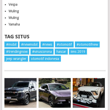
Vespa
Wuling
Wuling
Yamaha
TAG SITUS
#mobil
#newmobil
#news
#otomotif
#otomotifnew
#trendingnow
#viruscorona
hascar
iims 2019
jeep wrangler
otomotif indonesia