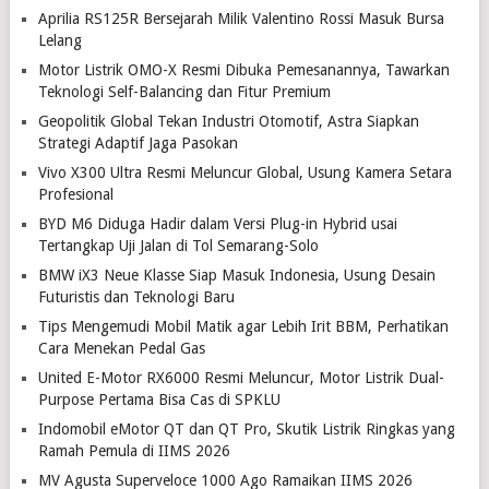
Aprilia RS125R Bersejarah Milik Valentino Rossi Masuk Bursa
Lelang
Motor Listrik OMO-X Resmi Dibuka Pemesanannya, Tawarkan
Teknologi Self-Balancing dan Fitur Premium
Geopolitik Global Tekan Industri Otomotif, Astra Siapkan
Strategi Adaptif Jaga Pasokan
Vivo X300 Ultra Resmi Meluncur Global, Usung Kamera Setara
Profesional
BYD M6 Diduga Hadir dalam Versi Plug-in Hybrid usai
Tertangkap Uji Jalan di Tol Semarang-Solo
BMW iX3 Neue Klasse Siap Masuk Indonesia, Usung Desain
Futuristis dan Teknologi Baru
Tips Mengemudi Mobil Matik agar Lebih Irit BBM, Perhatikan
Cara Menekan Pedal Gas
United E-Motor RX6000 Resmi Meluncur, Motor Listrik Dual-
Purpose Pertama Bisa Cas di SPKLU
Indomobil eMotor QT dan QT Pro, Skutik Listrik Ringkas yang
Ramah Pemula di IIMS 2026
MV Agusta Superveloce 1000 Ago Ramaikan IIMS 2026