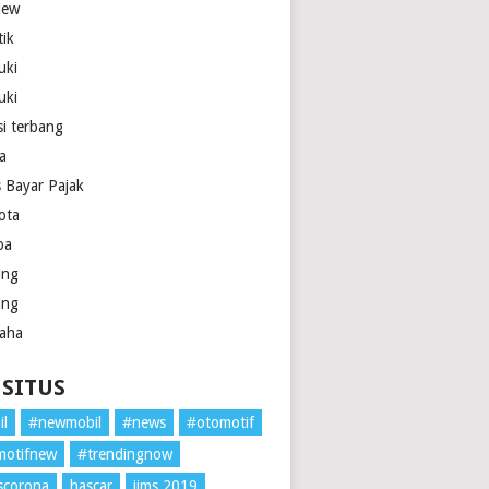
iew
tik
uki
uki
si terbang
la
s Bayar Pajak
ota
pa
ing
ing
aha
 SITUS
il
#newmobil
#news
#otomotif
motifnew
#trendingnow
scorona
hascar
iims 2019