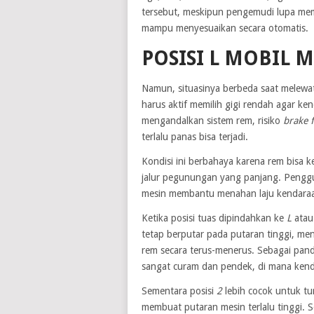
tersebut, meskipun pengemudi lupa memi
mampu menyesuaikan secara otomatis.
POSISI L MOBIL M
Namun, situasinya berbeda saat melewat
harus aktif memilih gigi rendah agar ken
mengandalkan sistem rem, risiko
brake 
terlalu panas bisa terjadi.
Kondisi ini berbahaya karena rem bisa k
jalur pegunungan yang panjang. Pengg
mesin membantu menahan laju kendaraa
Ketika posisi tuas dipindahkan ke
L
ata
tetap berputar pada putaran tinggi, me
rem secara terus-menerus. Sebagai pand
sangat curam dan pendek, di mana ken
Sementara posisi
2
lebih cocok untuk tu
membuat putaran mesin terlalu tinggi. 