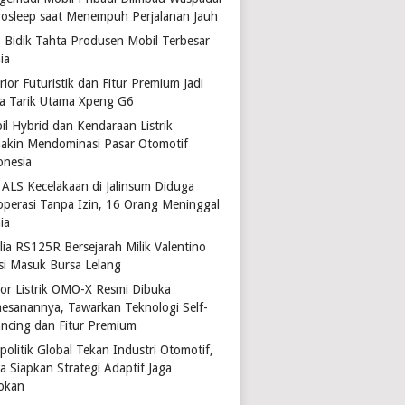
rosleep saat Menempuh Perjalanan Jauh
 Bidik Tahta Produsen Mobil Terbesar
ia
rior Futuristik dan Fitur Premium Jadi
a Tarik Utama Xpeng G6
il Hybrid dan Kendaraan Listrik
akin Mendominasi Pasar Otomotif
onesia
 ALS Kecelakaan di Jalinsum Diduga
operasi Tanpa Izin, 16 Orang Meninggal
ia
lia RS125R Bersejarah Milik Valentino
si Masuk Bursa Lelang
or Listrik OMO-X Resmi Dibuka
esanannya, Tawarkan Teknologi Self-
ancing dan Fitur Premium
politik Global Tekan Industri Otomotif,
a Siapkan Strategi Adaptif Jaga
okan