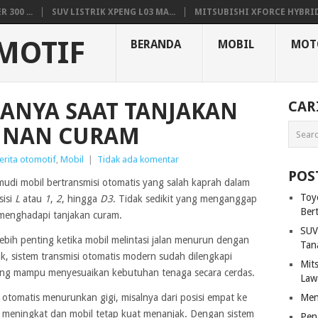
300 ...
SUV LISTRIK XPENG L03 MA...
MITSUBISHI XFORCE HYBRID.
MOTIF
BERANDA
MOBIL
MOT
HANYA SAAT TANJAKAN
CAR
RUNAN CURAM
erita otomotif
,
Mobil
|
Tidak ada komentar
POS
di mobil bertransmisi otomatis yang salah kaprah dalam
Toy
sisi
L
atau
1
,
2
, hingga
D3
. Tidak sedikit yang menganggap
Ber
a menghadapi tanjakan curam.
SUV
lebih penting ketika mobil melintasi jalan menurun dengan
Tan
k, sistem transmisi otomatis modern sudah dilengkapi
Mit
ng mampu menyesuaikan kebutuhan tenaga secara cerdas.
Law
 otomatis menurunkan gigi, misalnya dari posisi empat ke
Men
si meningkat dan mobil tetap kuat menanjak. Dengan sistem
Pen