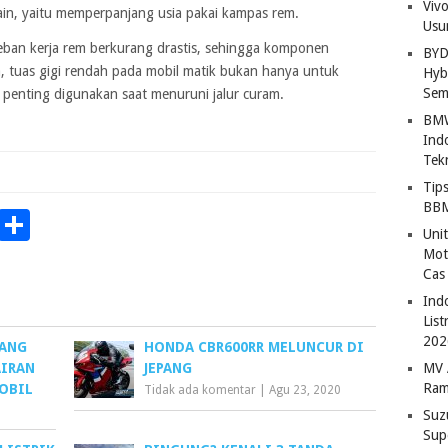
Viv
in, yaitu memperpanjang usia pakai kampas rem.
Usu
eban kerja rem berkurang drastis, sehingga komponen
BYD
a, tuas gigi rendah pada mobil matik bukan hanya untuk
Hybr
Sem
penting digunakan saat menuruni jalur curam.
BMW
Ind
Tek
Tip
BBM
p
Chat
Copy
Share
Uni
Link
Mot
Cas
Ind
Lis
202
YANG
HONDA CBR600RR MELUNCUR DI
IRAN
JEPANG
MV 
Ram
OBIL
Tidak ada komentar
|
Agu 23, 2020
Suz
Sup