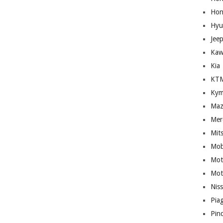
Hon
Hyu
Jee
Kaw
Kia
KT
Kym
Maz
Mer
Mit
Mob
Mot
Mot
Nis
Pia
Pin