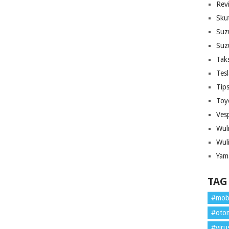
Rev
Sku
Suz
Suz
Tak
Tes
Tip
Toy
Ves
Wul
Wul
Yam
TAG
#mob
#oto
#viru