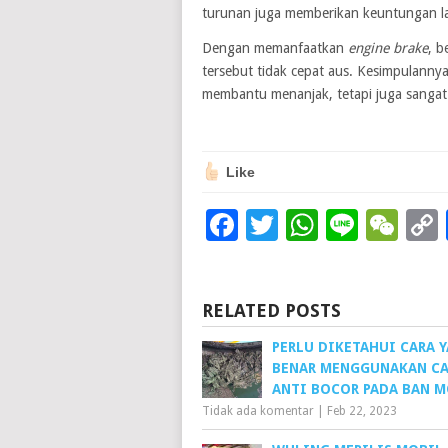
turunan juga memberikan keuntungan la
Dengan memanfaatkan
engine brake
, b
tersebut tidak cepat aus. Kesimpulanny
membantu menanjak, tetapi juga sangat 
Like
Facebook
Twitter
WhatsAp
Line
We
RELATED POSTS
PERLU DIKETAHUI CARA 
BENAR MENGGUNAKAN CA
ANTI BOCOR PADA BAN M
Tidak ada komentar
|
Feb 22, 2023