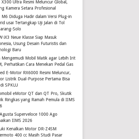
o X300 Ultra Resmi Meluncur Global,
ng Kamera Setara Profesional
 M6 Diduga Hadir dalam Versi Plug-in
id usai Tertangkap Uji Jalan di Tol
arang-Solo
 iX3 Neue Klasse Siap Masuk
onesia, Usung Desain Futuristis dan
nologi Baru
s Mengemudi Mobil Matik agar Lebih Irit
, Perhatikan Cara Menekan Pedal Gas
ted E-Motor RX6000 Resmi Meluncur,
or Listrik Dual-Purpose Pertama Bisa
 di SPKLU
omobil eMotor QT dan QT Pro, Skutik
trik Ringkas yang Ramah Pemula di IIMS
6
Agusta Superveloce 1000 Ago
aikan IIMS 2026
uki Kenalkan Motor DR-Z4SM
ermoto 400 cc Masih Studi Pasar