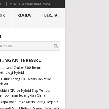
..
MENGAPA ROAD RAGE MASIH ...
OR
REVIEW
BERITA
I
TINGAN TERBARU
ota Land Cruiser 300 Resmi
teknologi Hybrid
 Listrik Xpeng L03 Makin Dekat ke
ah Air
subishi XForce Hybrid Siap Tempur
an Dominasi Jepang dan China
gapa Road Rage Masih Sering Terjadi?
gemudi Mobil Pribadi Diimbau Waspadai