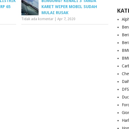
LISTRIK
BINGUNG? KENALI 3 TANDA
RP 65
KARET WIPER MOBIL SUDAH
KAT
MULAI RUSAK
Tidak ada komentar
|
Apr 7, 2020
Alp
Ben
Beri
Ber
BM
BM
Car
Che
Dai
DF
Duc
For
Gio
Har
Hon