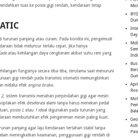
ndahkan tuas ke posisi gigi rendah, kendaraan tetap
Mic
BYD
Dun
ATIC
Inte
Day
i turunan panjang atau curam. Pada kondisi ini, pengemudi
Mob
daraan tidak meluncur terlalu cepat. Jika hanya
Sem
fade
atau kehilangan daya cengkeram akibat suhu rem yang
Ind
Bus
Ber
ehilangan fungsinya secara tiba-tiba, terutama saat menuruni
Dun
unaan gigi rendah pada transmisi otomatis memungkinkan
Apri
n melalui efek
engine brake
.
Ros
u
2
, sistem transmisi menahan perpindahan gigi agar mesin
Mot
nciptakan efek deselerasi alami tanpa harus menekan pedal
Pem
uan, posisi
L
atau
1
ideal digunakan pada turunan yang
Bal
daraan membutuhkan efek pengereman mesin paling kuat.
Geo
Astr
runan panjang agar laju kendaraan tertahan stabil tanpa
Pas
Selain meningkatkan keamanan, penggunaan gigi rendah di