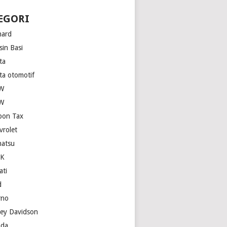
EGORI
hard
sin Basi
ta
ita otomotif
W
W
bon Tax
vrolet
hatsu
SK
ati
d
rno
ley Davidson
da