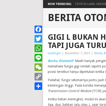
NOW TRENDING:
TOYOTA LAND CRUISER 
BERITA OTO
GIGI L BUKAN 
Facebook
TAPI JUGA TU
Twitter
userlogin
|
November 7, 2025
|
Berita
,
B
WhatsApp
Berita Otomotif-
Masih banyak pengemu
Line
memahami fungsi gigi rendah seperti po
posisi tersebut hanya diperlukan ketik
WeChat
Padahal, fungsi sebenarnya justru jauh 
Copy
kemiringan tinggi. Pada kondisi menanja
Transmission Control Module
(TCM) ya
Link
Share
Ketika beban meningkat, modul ini akan
tiga, dua, bahkan satu atau
L
, agar tor