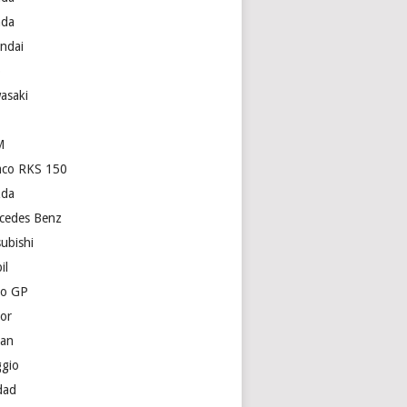
da
ndai
p
asaki
M
co RKS 150
da
cedes Benz
subishi
il
o GP
or
san
ggio
dad