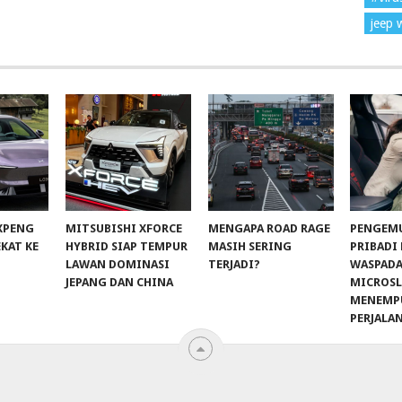
jeep 
 XPENG
MITSUBISHI XFORCE
MENGAPA ROAD RAGE
PENGEM
EKAT KE
HYBRID SIAP TEMPUR
MASIH SERING
PRIBADI
LAWAN DOMINASI
TERJADI?
WASPADA
JEPANG DAN CHINA
MICROSL
MENEMP
PERJALA