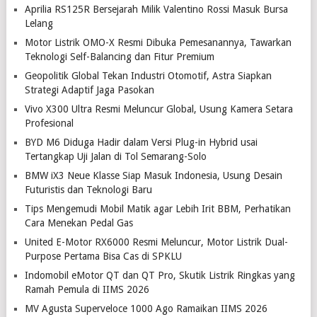
Aprilia RS125R Bersejarah Milik Valentino Rossi Masuk Bursa
Lelang
Motor Listrik OMO-X Resmi Dibuka Pemesanannya, Tawarkan
Teknologi Self-Balancing dan Fitur Premium
Geopolitik Global Tekan Industri Otomotif, Astra Siapkan
Strategi Adaptif Jaga Pasokan
Vivo X300 Ultra Resmi Meluncur Global, Usung Kamera Setara
Profesional
BYD M6 Diduga Hadir dalam Versi Plug-in Hybrid usai
Tertangkap Uji Jalan di Tol Semarang-Solo
BMW iX3 Neue Klasse Siap Masuk Indonesia, Usung Desain
Futuristis dan Teknologi Baru
Tips Mengemudi Mobil Matik agar Lebih Irit BBM, Perhatikan
Cara Menekan Pedal Gas
United E-Motor RX6000 Resmi Meluncur, Motor Listrik Dual-
Purpose Pertama Bisa Cas di SPKLU
Indomobil eMotor QT dan QT Pro, Skutik Listrik Ringkas yang
Ramah Pemula di IIMS 2026
MV Agusta Superveloce 1000 Ago Ramaikan IIMS 2026