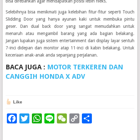
bisa direbahkan agar mendapatkan posisi lebih rileks.
Selebihnya bisa menikmati juga kelebihan fitur-fitur seperti Touch
Slidding Door yang hanya ayunan kaki untuk membuka pintu
geser. Dan dual back door yang sangat memudahkan untuk
menaruh atau mengambil barang yang ada bagian belakang.
Jangan lupakan juga sistem entertainment dari display layar sentuh
7-inci didepan dan monitor atap 11-inci di kabin belakang. Untuk
keceriaan anak-anak anda sepanjang perjalanan.
BACA JUGA :
MOTOR TERKEREN DAN
CANGGIH HONDA X ADV
Like
Facebook
Twitter
WhatsApp
Line
WeChat
Copy
Share
Link