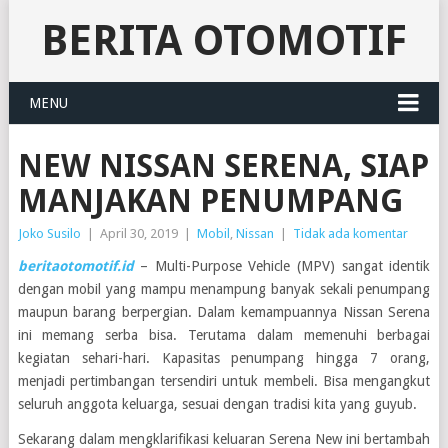
BERITA OTOMOTIF
MENU
NEW NISSAN SERENA, SIAP
MANJAKAN PENUMPANG
Joko Susilo
|
April 30, 2019
|
Mobil
,
Nissan
|
Tidak ada komentar
beritaotomotif.id
– Multi-Purpose Vehicle (MPV) sangat identik
dengan mobil yang mampu menampung banyak sekali penumpang
maupun barang berpergian. Dalam kemampuannya Nissan Serena
ini memang serba bisa. Terutama dalam memenuhi berbagai
kegiatan sehari-hari. Kapasitas penumpang hingga 7 orang,
menjadi pertimbangan tersendiri untuk membeli. Bisa mengangkut
seluruh anggota keluarga, sesuai dengan tradisi kita yang guyub.
Sekarang dalam mengklarifikasi keluaran Serena New ini bertambah