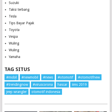
Suzuki
Taksi terbang
Tesla
Tips Bayar Pajak
Toyota
Vespa
Wuling
Wuling
Yamaha
TAG SITUS
#mobil
#newmobil
#news
#otomotif
#otomotifnew
#trendingnow
#viruscorona
hascar
iims 2019
jeep wrangler
otomotif indonesia