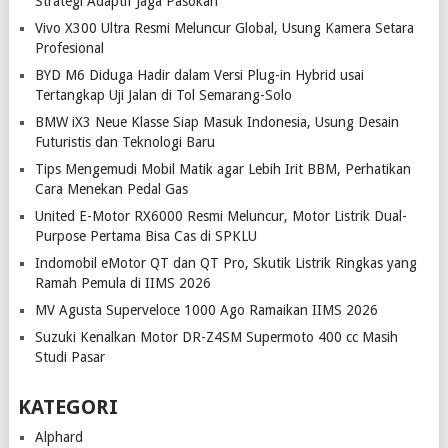
Strategi Adaptif Jaga Pasokan
Vivo X300 Ultra Resmi Meluncur Global, Usung Kamera Setara
Profesional
BYD M6 Diduga Hadir dalam Versi Plug-in Hybrid usai
Tertangkap Uji Jalan di Tol Semarang-Solo
BMW iX3 Neue Klasse Siap Masuk Indonesia, Usung Desain
Futuristis dan Teknologi Baru
Tips Mengemudi Mobil Matik agar Lebih Irit BBM, Perhatikan
Cara Menekan Pedal Gas
United E-Motor RX6000 Resmi Meluncur, Motor Listrik Dual-
Purpose Pertama Bisa Cas di SPKLU
Indomobil eMotor QT dan QT Pro, Skutik Listrik Ringkas yang
Ramah Pemula di IIMS 2026
MV Agusta Superveloce 1000 Ago Ramaikan IIMS 2026
Suzuki Kenalkan Motor DR-Z4SM Supermoto 400 cc Masih
Studi Pasar
KATEGORI
Alphard