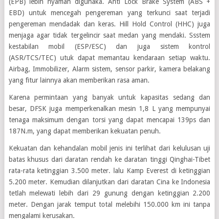
(EPB) lebih nyaman digunaka. Anti Lock Brake System (ABS +
EBD) untuk mencegah pengereman yang terkunci saat terjadi
pengereman mendadak dan keras. Hill Hold Control (HHC) juga
menjaga agar tidak tergelincir saat medan yang mendaki. Ssstem
kestabilan mobil (ESP/ESC) dan juga sistem kontrol
(ASR/TCS/TEC) utuk dapat memantau kendaraan setiap waktu.
Airbag, Immobilizer, Alarm sistem, sensor parkir, kamera belakang
yang fitur lainnya akan memberikan rasa aman.
Karena permintaan yang banyak untuk kapasitas sedang dan
besar, DFSK juga memperkenalkan mesin 1,8 L yang mempunyai
tenaga maksimum dengan torsi yang dapat mencapai 139ps dan
187N.m, yang dapat memberikan kekuatan penuh.
Kekuatan dan kehandalan mobil jenis ini terlihat dari kelulusan uji
batas khusus dari daratan rendah ke daratan tinggi Qinghai-Tibet
rata-rata ketinggian 3.500 meter. lalu Kamp Everest di ketinggian
5.200 meter. Kemudian dilanjutkan dari daratan Cina ke Indonesia
tetlah melewati lebih dari 29 gunung dengan ketinggian 2.200
meter. Dengan jarak temput total melebihi 150.000 km ini tanpa
mengalami kerusakan.